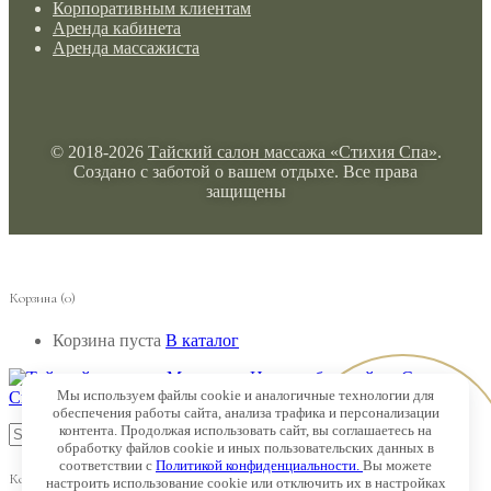
Корпоративным клиентам
Аренда кабинета
Аренда массажиста
© 2018-2026
Тайский салон массажа «Стихия Спа»
.
Создано с заботой о вашем отдыхе. Все права
защищены
Корзина
(0)
Корзина пуста
В каталог
Мы используем файлы cookie и аналогичные технологии для
обеспечения работы сайта, анализа трафика и персонализации
контента. Продолжая использовать сайт, вы соглашаетесь на
Онлайн-
обработку файлов cookie и иных пользовательских данных в
соответствии с
Политикой конфиденциальности.
Вы можете
запись
Корзина
(0)
настроить использование cookie или отключить их в настройках