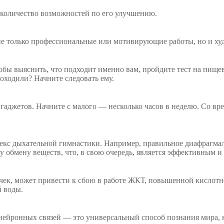
ое количество возможностей по его улучшению.
не только профессиональные или мотивирующие работы, но и ху
обы выяснить, что подходит именно вам, пройдите тест на пище
оходили? Начните следовать ему.
 гаджетов. Начните с малого — несколько часов в неделю. Со вр
екс дыхательной гимнастики. Например, правильное диафрагма
обмену веществ, что, в свою очередь, является эффективным и
очек, может привести к сбою в работе ЖКТ, повышенной кислот
й воды.
ейронных связей — это универсальный способ познания мира, к