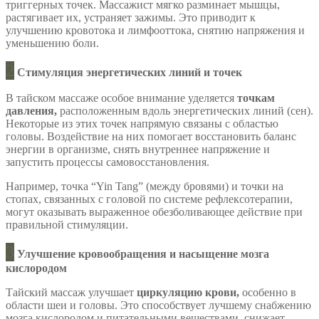
триггерных точек. Массажист мягко разминает мышцы,
растягивает их, устраняет зажимы. Это приводит к
улучшению кровотока и лимфооттока, снятию напряжения и
уменьшению боли.
2
Стимуляция энергетических линий и точек
В тайском массаже особое внимание уделяется
точкам
давления,
расположенным вдоль энергетических линий (сен).
Некоторые из этих точек напрямую связаны с областью
головы. Воздействие на них помогает восстановить баланс
энергии в организме, снять внутреннее напряжение и
запустить процессы самовосстановления.
Например, точка “Yin Tang” (между бровями) и точки на
стопах, связанных с головой по системе рефлексотерапии,
могут оказывать выраженное обезболивающее действие при
правильной стимуляции.
3
Улучшение кровообращения и насыщение мозга
кислородом
Тайский массаж улучшает
циркуляцию крови,
особенно в
области шеи и головы. Это способствует лучшему снабжению
мозга кислородом и питательными веществами, снижает